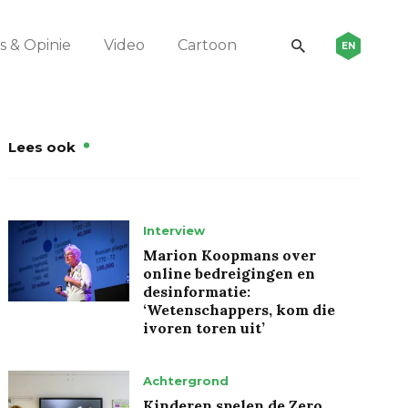
 & Opinie
Video
Cartoon
EN
Lees ook
Interview
Marion Koopmans over
online bedreigingen en
desinformatie:
‘Wetenschappers, kom die
ivoren toren uit’
Achtergrond
Kinderen spelen de Zero