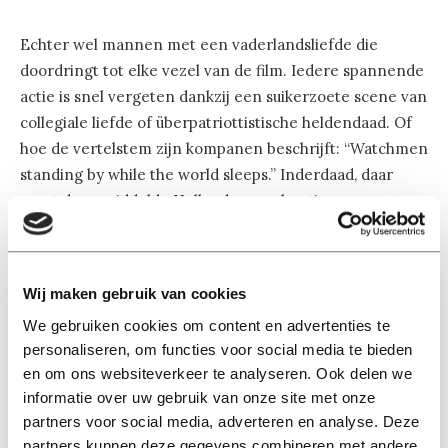
Echter wel mannen met een vaderlandsliefde die
doordringt tot elke vezel van de film. Iedere spannende
actie is snel vergeten dankzij een suikerzoete scene van
collegiale liefde of überpatriottistische heldendaad. Of
hoe de vertelstem zijn kompanen beschrijft: “Watchmen
standing by while the world sleeps.” Inderdaad, daar
moet de gemiddelde Hollander een beetje van spugen.
De film is voortgekomen uit een rekruteringsspot van
het Amerikaanse leger. En dat is duidelijk te merken. Er
Wij maken gebruik van cookies
zitten hele mooie shots in en geeft een inzicht in de
We gebruiken cookies om content en advertenties te
werking van militaire operaties. Het patriottisme is
personaliseren, om functies voor social media te bieden
alleen zo allesoverheersend dat een ouderwets Disney
en om ons websiteverkeer te analyseren. Ook delen we
sprookje een minder zoete nasmaak achterlaat.
informatie over uw gebruik van onze site met onze
partners voor social media, adverteren en analyse. Deze
‘Act of Valor’, gezien in de Sneak Preview in Pathé.
partners kunnen deze gegevens combineren met andere