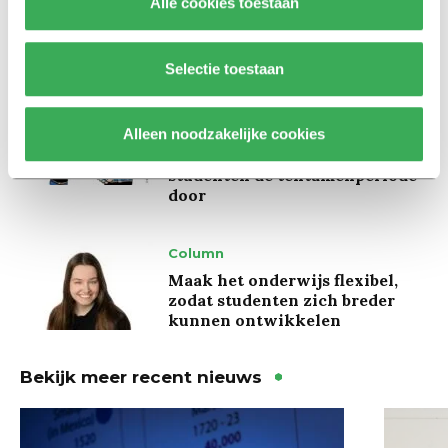
Alle cookies toestaan
Hunger Game: ‘Ik schrok, we
kregen er een paar miljoen
inwoners bij’
Selectie toestaan
Achtergrond
Ritalin, koffie en
Alleen noodzakelijke cookies
slaapmiddelen: zo komen
studenten de tentamenperiode
door
Column
Maak het onderwijs flexibel,
zodat studenten zich breder
kunnen ontwikkelen
Bekijk meer recent nieuws