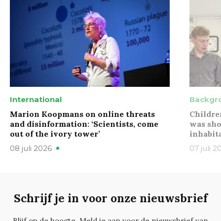
International
Backgr
Marion Koopmans on online threats
Childre
and disinformation: ‘Scientists, come
was sho
out of the ivory tower’
inhabit
08 juli 2026
07 juli 2
Schrijf je in voor onze nieuwsbrief
Blijf op de hoogte. Meld je aan voor de nieuwsbrief van