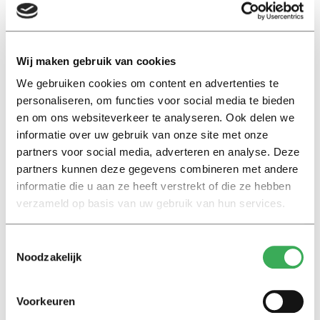
het Centraal Planbureau
blijkt
echter dat hun komst de
overheid op termijn flink wat geld oplevert.
Wij maken gebruik van cookies
We gebruiken cookies om content en advertenties te
personaliseren, om functies voor social media te bieden
en om ons websiteverkeer te analyseren. Ook delen we
informatie over uw gebruik van onze site met onze
Lees ook
partners voor social media, adverteren en analyse. Deze
partners kunnen deze gegevens combineren met andere
informatie die u aan ze heeft verstrekt of die ze hebben
verzameld op basis van uw gebruik van hun services.
Interview
Marion Koopmans over online
Toestemmingsselectie
bedreigingen en desinformatie:
Noodzakelijk
‘Wetenschappers, kom die
ivoren toren uit’
Voorkeuren
Achtergrond