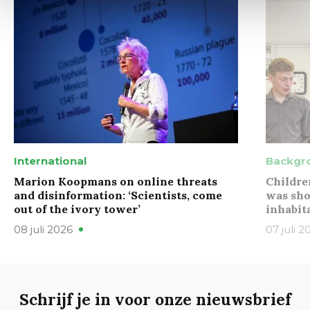
International
Backgr
Marion Koopmans on online threats
Childre
and disinformation: ‘Scientists, come
was sho
out of the ivory tower’
inhabit
08 juli 2026
07 juli 2
Schrijf je in voor onze nieuwsbrief