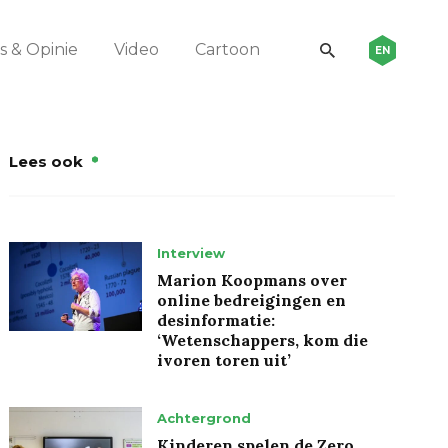
 & Opinie
Video
Cartoon
EN
Lees ook
Interview
Marion Koopmans over
online bedreigingen en
desinformatie:
‘Wetenschappers, kom die
ivoren toren uit’
Achtergrond
Kinderen spelen de Zero