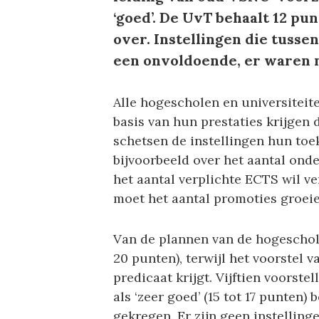
‘goed’. De UvT behaalt 12 pu
over. Instellingen die tusse
een onvoldoende, er waren 
Alle hogescholen en universiteit
basis van hun prestaties krijgen 
schetsen de instellingen hun toek
bijvoorbeeld over het aantal onde
het aantal verplichte ECTS wil v
moet het aantal promoties groeien
Van de plannen van de hogescholen
20 punten), terwijl het voorstel v
predicaat krijgt. Vijftien voorstel
als ‘zeer goed’ (15 tot 17 punten)
gekregen. Er zijn geen instellin