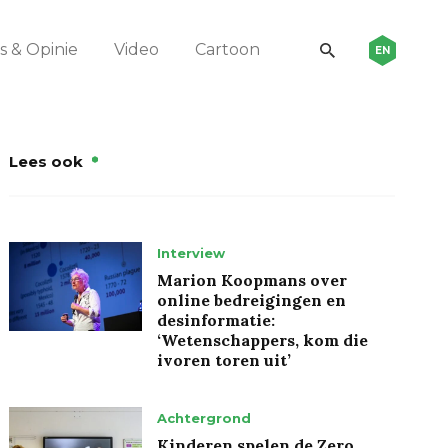
 & Opinie
Video
Cartoon
EN
Lees ook
Interview
Marion Koopmans over
online bedreigingen en
desinformatie:
‘Wetenschappers, kom die
ivoren toren uit’
Achtergrond
Kinderen spelen de Zero