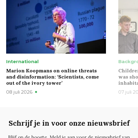
International
Backgr
Marion Koopmans on online threats
Childre
and disinformation: ‘Scientists, come
was sho
out of the ivory tower’
inhabit
08 juli 2026
07 juli 2
Schrijf je in voor onze nieuwsbrief
Blijf op de hoogte. Meld je aan voor de nieuwsbrief van