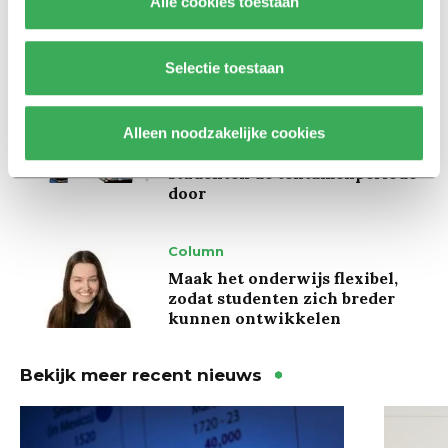
Alle cookies toestaan
Hunger Game: ‘Ik schrok, we
kregen er een paar miljoen
inwoners bij’
Selectie toestaan
Achtergrond
Ritalin, koffie en
Alleen noodzakelijke cookies
slaapmiddelen: zo komen
studenten de tentamenperiode
door
Column
Maak het onderwijs flexibel,
zodat studenten zich breder
kunnen ontwikkelen
Bekijk meer recent nieuws