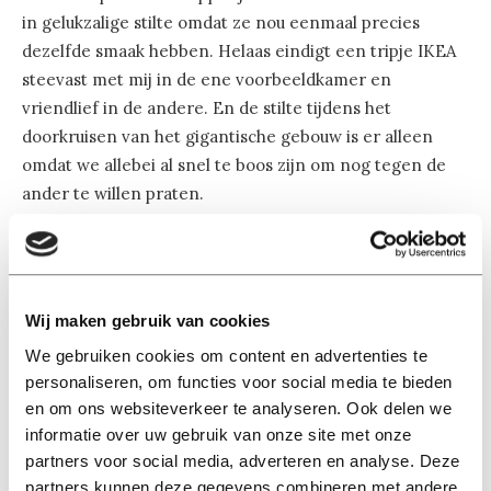
in gelukzalige stilte omdat ze nou eenmaal precies
dezelfde smaak hebben. Helaas eindigt een tripje IKEA
steevast met mij in de ene voorbeeldkamer en
vriendlief in de andere. En de stilte tijdens het
doorkruisen van het gigantische gebouw is er alleen
omdat we allebei al snel te boos zijn om nog tegen de
ander te willen praten.
Gelukkig zijn er tot nu toe nog geen gewonden
gevallen. En gelukkig is het grootste deel van de
meubels inmiddels wel geregeld. De kleuren zijn
Wij maken gebruik van cookies
misschien niet zo over the top als ik zou hebben gewild,
We gebruiken cookies om content en advertenties te
maar ze bevallen toch wel prima. Uiteindelijk komt
personaliseren, om functies voor social media te bieden
echter het punt dat meneer nietsvermoedend het
en om ons websiteverkeer te analyseren. Ook delen we
appartement verlaat en dan zal ik toeslaan. Kussentjes,
informatie over uw gebruik van onze site met onze
kaarsjes en misschien zelfs wel een kroonluchter. De
partners voor social media, adverteren en analyse. Deze
slag om de kleuren heb ik misschien niet helemaal
partners kunnen deze gegevens combineren met andere