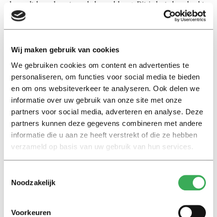
kneedt haar borsten als brooddeeg. Dit is het dus, denkt
Madelief van de Pas: studeren is investeren. Ze spreidt
haar benen en zucht eens als na drie stoten de
ontlading volgt.
Wij maken gebruik van cookies
We gebruiken cookies om content en advertenties te
personaliseren, om functies voor social media te bieden
en om ons websiteverkeer te analyseren. Ook delen we
informatie over uw gebruik van onze site met onze
partners voor social media, adverteren en analyse. Deze
Lees ook
partners kunnen deze gegevens combineren met andere
informatie die u aan ze heeft verstrekt of die ze hebben
verzameld op basis van uw gebruik van hun services.
Interview
Toestemmingsselectie
Marion Koopmans over online
Noodzakelijk
bedreigingen en desinformatie:
‘Wetenschappers, kom die
ivoren toren uit’
Voorkeuren