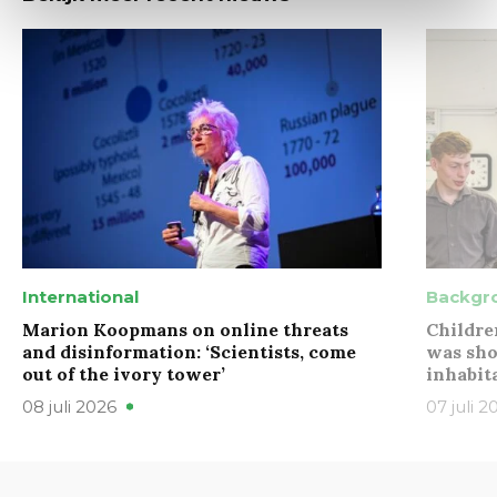
International
Backgr
Marion Koopmans on online threats
Childre
and disinformation: ‘Scientists, come
was sho
out of the ivory tower’
inhabit
08 juli 2026
07 juli 2