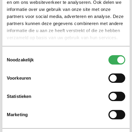
en om ons websiteverkeer te analyseren. Ook delen we
van Facility Services
zei
toen: “Vanwege ons
informatie over uw gebruik van onze site met onze
aanbestedingscontract moeten we eerst de
partners voor social media, adverteren en analyse. Deze
horecapartijen op de universiteit benaderen voor het
partners kunnen deze gegevens combineren met andere
koffieconcept. Als we er daar niet mee uitkomen,
informatie die u aan ze heeft verstrekt of die ze hebben
verzameld op basis van uw gebruik van hun services.
kunnen we extern gaan zoeken.”
Toestemmingsselectie
Wordt ongetwijfeld vervolgd…
Noodzakelijk
Voorkeuren
Statistieken
Lees ook
Marketing
Interview