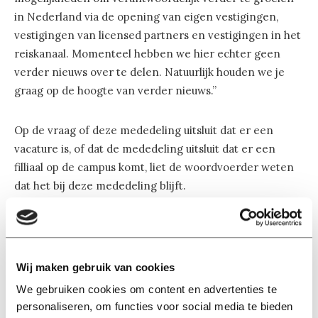
in Nederland via de opening van eigen vestigingen,
vestigingen van licensed partners en vestigingen in het
reiskanaal. Momenteel hebben we hier echter geen
verder nieuws over te delen. Natuurlijk houden we je
graag op de hoogte van verder nieuws.”
Op de vraag of deze mededeling uitsluit dat er een
vacature is, of dat de mededeling uitsluit dat er een
filliaal op de campus komt, liet de woordvoerder weten
dat het bij deze mededeling blijft.
In mei 2013 werd al duidelijk dat Tilburg University in
gesprek was met verschillende uitbaters van
koffietentjes. De beoogde locatie was toen de
Wij maken gebruik van cookies
overkapping bij het Goossens gebouw, waar voorheen
We gebruiken cookies om content en advertenties te
de studentenbalie gevestigd was. Toendertijd lag het
personaliseren, om functies voor social media te bieden
contract met uitbater Sodexo in de weg. Paul Hoeijmans