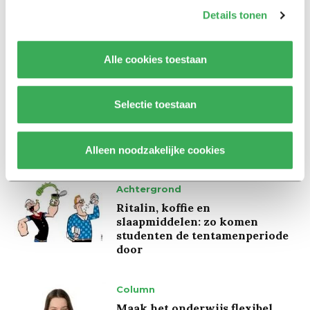
Marion Koopmans over online
Details tonen
bedreigingen en desinformatie:
‘Wetenschappers, kom die
ivoren toren uit’
Alle cookies toestaan
Achtergrond
Selectie toestaan
Kinderen spelen de Zero
Hunger Game: ‘Ik schrok, we
kregen er een paar miljoen
inwoners bij’
Alleen noodzakelijke cookies
Achtergrond
Ritalin, koffie en
slaapmiddelen: zo komen
studenten de tentamenperiode
door
Column
Maak het onderwijs flexibel,