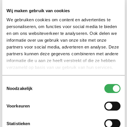
werk afgekeurd en beslist zij dus voor mij dat ik een
nieuwe scriptie moet gaan schrijven.
Wij maken gebruik van cookies
We gebruiken cookies om content en advertenties te
The easy way
, zo doe ik dat dan. En ik betrap me er
personaliseren, om functies voor social media te bieden
steeds vaker op. Afspraken waar ik tegenop zie, zeg ik
en om ons websiteverkeer te analyseren. Ook delen we
vaak af. Dingen die ik moet doen maar niet durf, stel ik
informatie over uw gebruik van onze site met onze
partners voor social media, adverteren en analyse. Deze
uit of doe ik gewoonweg niet. Nu wil ik niet pretenderen
partners kunnen deze gegevens combineren met andere
dat ik een ware volwassene geworden ben in de
informatie die u aan ze heeft verstrekt of die ze hebben
afgelopen tijd, maar ik begin er wel steeds meer van
verzameld op basis van uw gebruik van hun services.
doordrongen te raken dat het zo niet meer gaat. Want
diep van binnen weet ik zelf ook wel dat ik die scriptie
Toestemmingsselectie
dit jaar niet meer af kan ronden. En dus bepaal ik nu
Noodzakelijk
voor mezelf dat ik lang genoeg heb aangemodderd.
Voorkeuren
Jip Bierkens (20) studeert Communicatie- en
Informatiewetenschappen en blogt voor Univers
Statistieken