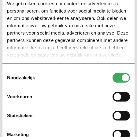
We gebruiken cookies om content en advertenties te
personaliseren, om functies voor social media te bieden
en om ons websiteverkeer te analyseren. Ook delen we
informatie over uw gebruik van onze site met onze
Interview
partners voor social media, adverteren en analyse. Deze
Marion Koopmans over online
partners kunnen deze gegevens combineren met andere
bedreigingen en desinformatie:
‘Wetenschappers, kom die
informatie die u aan ze heeft verstrekt of die ze hebben
ivoren toren uit’
verzameld op basis van uw gebruik van hun services.
Achtergrond
Toestemmingsselectie
Noodzakelijk
Kinderen spelen de Zero
Hunger Game: ‘Ik schrok, we
kregen er een paar miljoen
Voorkeuren
inwoners bij’
Achtergrond
Statistieken
Ritalin, koffie en
slaapmiddelen: zo komen
Marketing
studenten de tentamenperiode