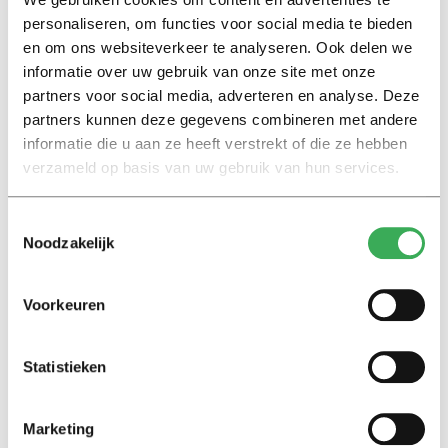
personaliseren, om functies voor social media te bieden
en om ons websiteverkeer te analyseren. Ook delen we
Interview
informatie over uw gebruik van onze site met onze
Marion Koopmans over online
partners voor social media, adverteren en analyse. Deze
bedreigingen en desinformatie:
partners kunnen deze gegevens combineren met andere
‘Wetenschappers, kom die
informatie die u aan ze heeft verstrekt of die ze hebben
ivoren toren uit’
verzameld op basis van uw gebruik van hun services.
Achtergrond
Toestemmingsselectie
Kinderen spelen de Zero
Noodzakelijk
Hunger Game: ‘Ik schrok, we
kregen er een paar miljoen
inwoners bij’
Voorkeuren
Achtergrond
Statistieken
Ritalin, koffie en
slaapmiddelen: zo komen
studenten de tentamenperiode
Marketing
door