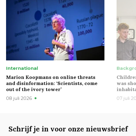
International
Backgr
Marion Koopmans on online threats
Childre
and disinformation: ‘Scientists, come
was sho
out of the ivory tower’
inhabit
08 juli 2026
07 juli 2
Schrijf je in voor onze nieuwsbrief