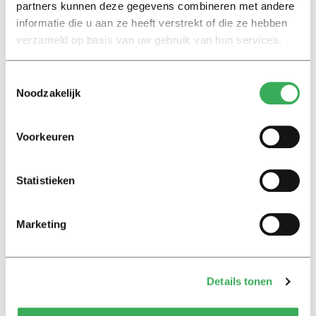
partners kunnen deze gegevens combineren met andere
benaderd werden vanuit verschillende perspectieven,
informatie die u aan ze heeft verstrekt of die ze hebben
door sprekers met verschillende achtergronden.”
verzameld op basis van uw gebruik van hun services.
Toestemmingsselectie
Noodzakelijk
Voorkeuren
Lees ook
Statistieken
Interview
Marion Koopmans over online
Marketing
bedreigingen en desinformatie:
‘Wetenschappers, kom die
ivoren toren uit’
Details tonen
Achtergrond