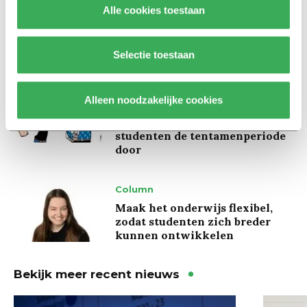
Kinderen spelen de Zero
Alle cookies toestaan
Hunger Game: ‘Ik schrok, we
kregen er een paar miljoen
inwoners bij’
Selectie toestaan
Achtergrond
Alleen noodzakelijke cookies
Ritalin, koffie en
slaapmiddelen: zo komen
studenten de tentamenperiode
door
Column
Maak het onderwijs flexibel,
zodat studenten zich breder
kunnen ontwikkelen
Bekijk meer recent nieuws