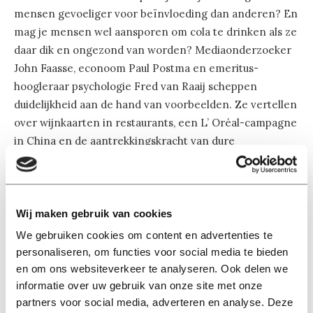
mensen gevoeliger voor beïnvloeding dan anderen? En
mag je mensen wel aansporen om cola te drinken als ze
daar dik en ongezond van worden? Mediaonderzoeker
John Faasse, econoom Paul Postma en emeritus-
hoogleraar psychologie Fred van Raaij scheppen
duidelijkheid aan de hand van voorbeelden. Ze vertellen
over wijnkaarten in restaurants, een L’ Oréal-campagne
in China en de aantrekkingskracht van dure
verzekeringen uit een automaat op het vliegveld.
Na afloop praten twee studentes buiten nog wat na
Wij maken gebruik van cookies
voordat ze zich naar de aansluitende borrel bewegen.
“Het was superinteressant”, zegt Rebecca van Geel. “Ik
We gebruiken cookies om content en advertenties te
studeer communicatie- en informatiewetenschappen,
personaliseren, om functies voor social media te bieden
en om ons websiteverkeer te analyseren. Ook delen we
dus neuromarketing sluit daar goed bij aan. Termen als
informatie over uw gebruik van onze site met onze
‘priming’ en ‘framing’ komen ook tijdens mijn colleges
partners voor social media, adverteren en analyse. Deze
wel eens aan bod. Het was leuk dat die concepten nu