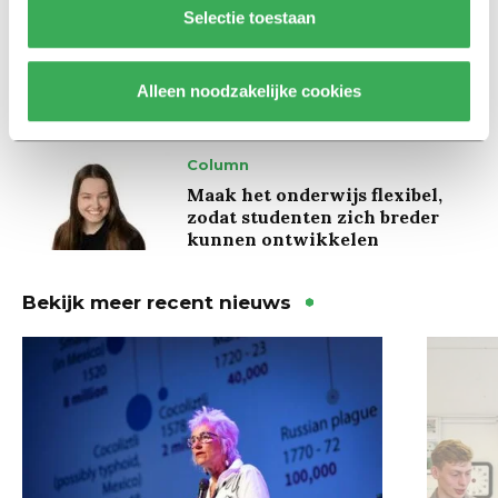
Achtergrond
Selectie toestaan
Ritalin, koffie en
slaapmiddelen: zo komen
studenten de tentamenperiode
Alleen noodzakelijke cookies
door
Column
Maak het onderwijs flexibel,
zodat studenten zich breder
kunnen ontwikkelen
Bekijk meer recent nieuws