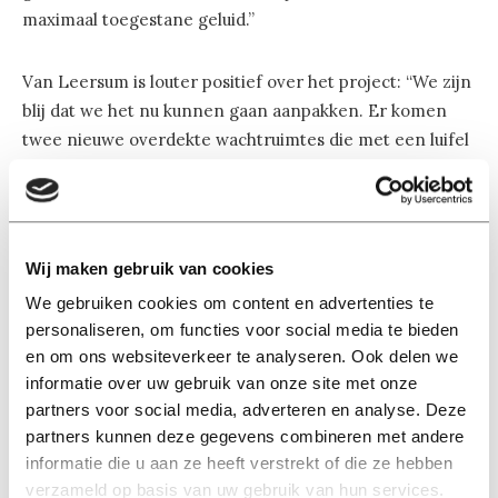
maximaal toegestane geluid.”
Van Leersum is louter positief over het project: “We zijn
blij dat we het nu kunnen gaan aanpakken. Er komen
twee nieuwe overdekte wachtruimtes die met een luifel
met elkaar verbonden zijn. Ook krijgt het perron nieuw
meubilair en ledverlichting.” Tevens wordt het perron
met veertig meter verlengd richting Reeshof.
Wij maken gebruik van cookies
Zo brengt ProRail voor drie miljoen een einde aan de
We gebruiken cookies om content en advertenties te
sardientjes-in-blik ervaring wanneer er meer dan twee
personaliseren, om functies voor social media te bieden
mensen op het perron staan te wachten. De
en om ons websiteverkeer te analyseren. Ook delen we
werkzaamheden zullen plaatsvinden tussen 14 en 23
informatie over uw gebruik van onze site met onze
oktober.
partners voor social media, adverteren en analyse. Deze
partners kunnen deze gegevens combineren met andere
informatie die u aan ze heeft verstrekt of die ze hebben
verzameld op basis van uw gebruik van hun services.