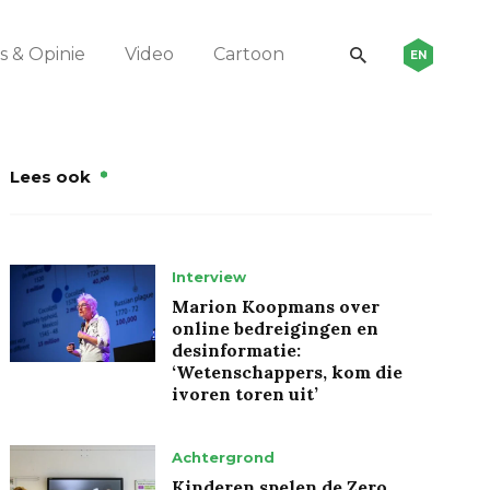
 & Opinie
Video
Cartoon
EN
Lees ook
Interview
Marion Koopmans over
online bedreigingen en
desinformatie:
‘Wetenschappers, kom die
ivoren toren uit’
Achtergrond
Kinderen spelen de Zero