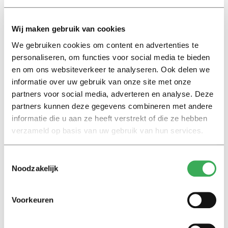
kon het niet.
Wij maken gebruik van cookies
Er is echter nog een groter probleem: alle bestaande
We gebruiken cookies om content en advertenties te
gebouwen worden afgekort naar de eerste letter van
personaliseren, om functies voor social media te bieden
hun naam, zoals gebouw A, W, G en C. Ik herhaal, “en C”.
en om ons websiteverkeer te analyseren. Ook delen we
Waarmee we dus een probleem hebben voor de
informatie over uw gebruik van onze site met onze
neurotische student en medewerker die behoefte heeft
partners voor social media, adverteren en analyse. Deze
aan eenduidigheid, moi incluis. En Cobbenhagen draait
partners kunnen deze gegevens combineren met andere
zich om in z’n graf als hij ontdekt dat hij zijn eerste
informatie die u aan ze heeft verstrekt of die ze hebben
letter moet afstaan aan een vierkant blok beton en glas,
verzameld op basis van uw gebruik van hun services.
dus ook dat gaat niet gebeuren.
Toestemmingsselectie
Noodzakelijk
Nee, mij ontbreekt elke logica, maar ik hoop vooral dat
de lesinhoud daar inspirerender wordt dan de naam van
het gebouw. En anders hebben we altijd de sloopkogel
Voorkeuren
nog. Kunnen ze na vijftig jaar gelijk de barakken van P
ernaast meenemen.