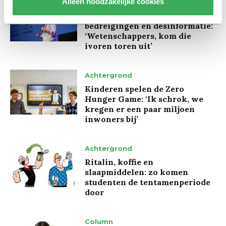
Alleen noodzakelijke cookies
Interview
Marion Koopmans over online
bedreigingen en desinformatie:
‘Wetenschappers, kom die
ivoren toren uit’
Achtergrond
Kinderen spelen de Zero
Hunger Game: ‘Ik schrok, we
kregen er een paar miljoen
inwoners bij’
Achtergrond
Ritalin, koffie en
slaapmiddelen: zo komen
studenten de tentamenperiode
door
Column