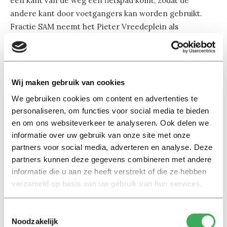
één kant van de weg een fietspad komt, zodat de
andere kant door voetgangers kan worden gebruikt.
Fractie SAM neemt het Pieter Vreedeplein als
voorbeeld. Een stippellijn of andere wegaanduiding van
gebouw A tot en met de bibliotheek is voldoende, vindt
de fractie.
Wij maken gebruik van cookies
De poll uit Univers Nr. 7 schetst ook een duidelijk beeld:
We gebruiken cookies om content en advertenties te
69 procent van de studenten ziet het fietspad zitten.
personaliseren, om functies voor social media te bieden
Nadie Janssen, studente aan de Universitaire
en om ons websiteverkeer te analyseren. Ook delen we
Lerarenopleiding Nederlands op TiU, hoort bij de
informatie over uw gebruik van onze site met onze
meerderheid. “Wat structuur kan geen kwaad. Op
partners voor social media, adverteren en analyse. Deze
partners kunnen deze gegevens combineren met andere
Utrecht Centraal hebben ze ook stickers geplakt om
informatie die u aan ze heeft verstrekt of die ze hebben
onderscheid te maken tussen het fiets- en looppad.”
verzameld op basis van uw gebruik van hun services.
Studente Econometrie Lieke Bekers denkt dat het voor
exchange students vooral een uitkomst is.
Toestemmingsselectie
“Nederlanders zijn gewend om te fietsen en reageren
Noodzakelijk
eigenlijk vrijwel hetzelfde op situaties. Als je