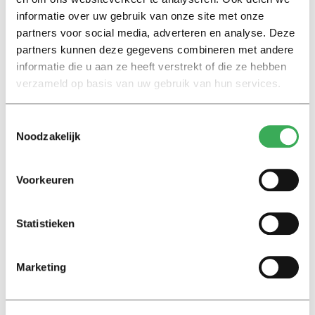
mij ook enkel mailen en vooral niet aankloppen. Het
informatie over uw gebruik van onze site met onze
perfecte leven dat ik online toon, ontdaan van alle
partners voor social media, adverteren en analyse. Deze
echtheid, moet ook
in real life
worden voortgezet. Ik ben
partners kunnen deze gegevens combineren met andere
in mijn eigen sprookje gaan geloven. Het sprookje van
informatie die u aan ze heeft verstrekt of die ze hebben
de kleren van de keizer. Die heb ik niet, want in
verzameld op basis van uw gebruik van hun services.
werkelijkheid ben ik naakt. Nou ja, op die onderbroek na
dan.
Toestemmingsselectie
Noodzakelijk
Voorkeuren
Statistieken
Lees ook
Marketing
Interview
Marion Koopmans over online