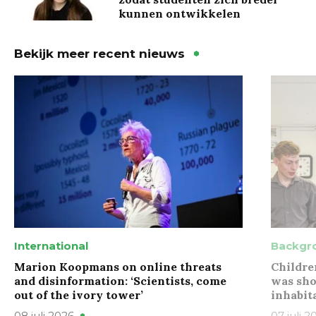
kunnen ontwikkelen
Bekijk meer recent nieuws
International
Backgr
Marion Koopmans on online threats
Childre
and disinformation: ‘Scientists, come
was sho
out of the ivory tower’
inhabit
08 juli 2026
07 juli 2