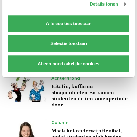
bedreigingen en desinformatie:
Details tonen
‘Wetenschappers, kom die
ivoren toren uit’
Alle cookies toestaan
Achtergrond
Kinderen spelen de Zero
Selectie toestaan
Hunger Game: ‘Ik schrok, we
kregen er een paar miljoen
inwoners bij’
Alleen noodzakelijke cookies
Achtergrond
Ritalin, koffie en
slaapmiddelen: zo komen
studenten de tentamenperiode
door
Column
Maak het onderwijs flexibel,
zodat studenten zich breder