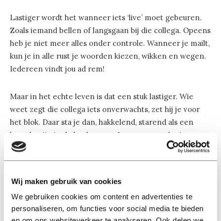
Lastiger wordt het wanneer iets ‘live’ moet gebeuren.
Zoals iemand bellen of langsgaan bij die collega. Opeens
heb je niet meer alles onder controle. Wanneer je mailt,
kun je in alle rust je woorden kiezen, wikken en wegen.
Iedereen vindt jou ad rem!
Maar in het echte leven is dat een stuk lastiger. Wie
weet zegt die collega iets onverwachts, zet hij je voor
het blok. Daar sta je dan, hakkelend, starend als een
bang konijn in de koplampen. Je moet er toch niet aan
denken! Online heb je altijd je woordje klaar, iedereen
weet dat. Daar is je bestaan één constante stroom van
succes.
Wij maken gebruik van cookies
We gebruiken cookies om content en advertenties te
En dus stuur ik een mail in plaats van dat ik langs ga. En
personaliseren, om functies voor social media te bieden
doe ik mijn kantoordeur dicht, in de hoop dat anderen
en om ons websiteverkeer te analyseren. Ook delen we