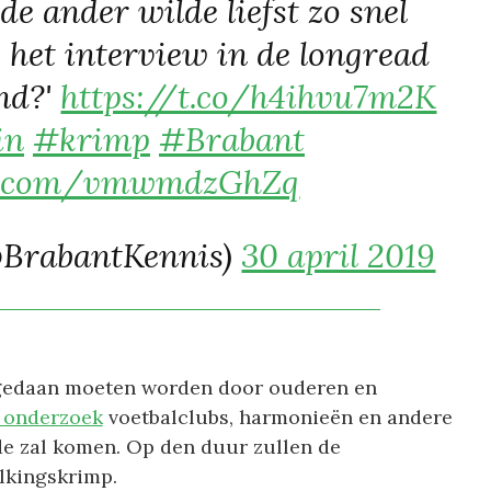
 de ander wilde liefst zo snel
 het interview in de longread
and?'
https://t.co/h4ihvu7m2K
in
#krimp
#Brabant
er.com/vmwmdzGhZq
@BrabantKennis)
30 april 2019
gedaan moeten worden door ouderen en
 onderzoek
voetbalclubs, harmonieën en andere
de zal komen. Op den duur zullen de
lkingskrimp.