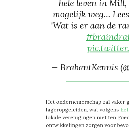
hele leven in Mill,
mogelijk weg… Lees
'Wat is er aan de r
#braindra
pic.twitt
— BrabantKennis (
Het ondernemerschap zal vaker 
lageropgeleiden, wat volgens
het
lokale verenigingen niet ten goe
ontwikkelingen zorgen voor bevo