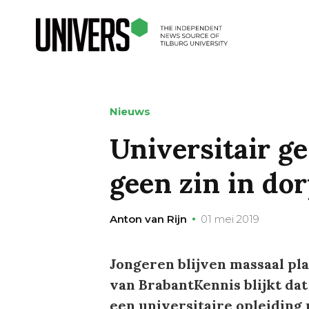
Nieuws
Universitair g
geen zin in do
Anton van Rijn
01 mei 2019
Jongeren blijven massaal pl
van BrabantKennis blijkt da
een universitaire opleiding