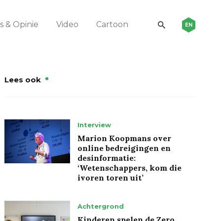
 & Opinie
Video
Cartoon
EN
Lees ook
Interview
Marion Koopmans over
online bedreigingen en
desinformatie:
‘Wetenschappers, kom die
ivoren toren uit’
Achtergrond
Kinderen spelen de Zero