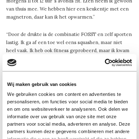
morgens 11 tot 12 uur ’s avonds zit. Eten neem ik gewoon
van thuis mee. We hebben hier een keukentje met een
magnetron, daar kan ik het opwarmen.”
“Door de drukte is de combinatie FOSST en zelf sporten
lastig. Ik ga af een toe wel eens squashen, maar niet
heel vaak. Ik heb ook fitness geprobeerd, maar ik kwam
er toen achter dat fitness niet echt mijn ding is. Met het
bestuur proberen we wel alle sporten uit. Dan trainen
we een keer mee. Dat is een goede manier om inzicht
te krijgen hoe het bij alle sportverenigingen hier gaat.”
Wij maken gebruik van cookies
We gebruiken cookies om content en advertenties te
Activiteiten organiseren
personaliseren, om functies voor social media te bieden
en om ons websiteverkeer te analyseren. Ook delen we
“Voordat ik hieraan begon, had ik al een goed beeld van
informatie over uw gebruik van onze site met onze
wat ik kon verwachten, van mijn voorganger heb ik
partners voor social media, adverteren en analyse. Deze
daarbij een hele goede overdracht gekregen. Ik moet
partners kunnen deze gegevens combineren met andere
heel veel overleggen. Met het hoofd Sportcentrum, met
informatie die u aan ze heeft verstrekt of die ze hebben