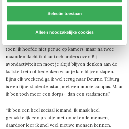
voor mijn cv zou zijn, heb ik me ook niet afgevraagd. Ik
ben nog helemaal niet bezig met een carrière straks.”
Selectie toestaan
Echt een dorpsmens
Alleen noodzakelijke cookies
“Toen ik ging studeren heb ik voor Tilburg gekozen
omdat dat lekker in de buurt van Deurne was. Ik dacht
toen: ik hoefde niet per se op kamers, maar na twee
maanden dacht ik daar toch anders over. Bij
avondactiviteiten moet je altijd blijven denken aan de
laatste trein of bedenken waar je kan blijven slapen.
Bijna elk weekend ga ik wel terug naar Deurne. Tilburg
is een fijne studentenstad, met een mooie campus. Maar
ik ben toch meer een dorps-, dan een stadsmens.”
“Ik ben een heel sociaal iemand. Ik maak heel
gemakkelijk een praatje met onbekende mensen,
daardoor leer ik snel veel nieuwe mensen kennen.