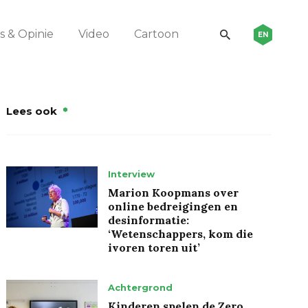
 & Opinie
Video
Cartoon
EN
Lees ook
Interview
Marion Koopmans over
online bedreigingen en
desinformatie:
‘Wetenschappers, kom die
ivoren toren uit’
Achtergrond
Kinderen spelen de Zero