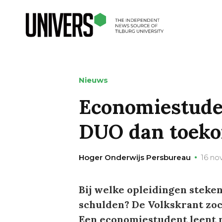
Nieuws
Economiestuden
DUO dan toeko
Hoger Onderwijs Persbureau
16 no
Bij welke opleidingen steken
schulden? De Volkskrant zoch
Een economiestudent leent m