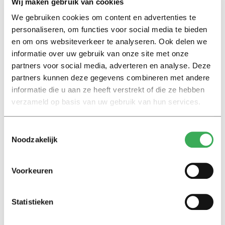
Wij maken gebruik van cookies
We gebruiken cookies om content en advertenties te
Lees ook
personaliseren, om functies voor social media te bieden
en om ons websiteverkeer te analyseren. Ook delen we
informatie over uw gebruik van onze site met onze
partners voor social media, adverteren en analyse. Deze
Interview
partners kunnen deze gegevens combineren met andere
Marion Koopmans over online
informatie die u aan ze heeft verstrekt of die ze hebben
bedreigingen en desinformatie:
‘Wetenschappers, kom die
verzameld op basis van uw gebruik van hun services.
ivoren toren uit’
Toestemmingsselectie
Noodzakelijk
Achtergrond
Kinderen spelen de Zero
Hunger Game: ‘Ik schrok, we
Voorkeuren
kregen er een paar miljoen
inwoners bij’
Statistieken
Achtergrond