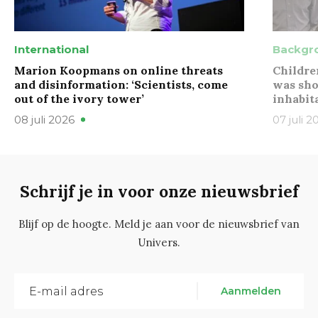
International
Backgr
Marion Koopmans on online threats
Childre
and disinformation: ‘Scientists, come
was sho
out of the ivory tower’
inhabit
08 juli 2026
07 juli 2
Schrijf je in voor onze nieuwsbrief
Blijf op de hoogte. Meld je aan voor de nieuwsbrief van
Univers.
Aanmelden