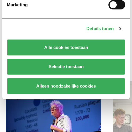
Ritalin, koffie en
Marketing
slaapmiddelen: zo komen
studenten de tentamenperiode
door
Details tonen
Column
Maak het onderwijs flexibel,
Alle cookies toestaan
zodat studenten zich breder
kunnen ontwikkelen
Selectie toestaan
Bekijk meer recent nieuws
Alleen noodzakelijke cookies