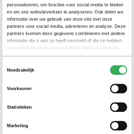
overigens geen boete meer krijgen als ze hun ov-kaart
personaliseren, om functies voor social media te bieden
helemaal niet hebben gebruikt. Zo zijn er meer
en om ons websiteverkeer te analyseren. Ook delen we
manieren bedacht om het aantal boetes te verlagen.
informatie over uw gebruik van onze site met onze
partners voor social media, adverteren en analyse. Deze
partners kunnen deze gegevens combineren met andere
Maar straks wordt het eenvoudiger. Dan zetten
informatie die u aan ze heeft verstrekt of die ze hebben
vervoersbedrijven de reisvoorziening van studenten
verzameld op basis van uw gebruik van hun services.
stop zodra DUO doorgeeft dat ze geen reisrecht meer
hebben.
Toestemmingsselectie
Noodzakelijk
De boetes zullen niet helemaal verdwijnen, waarschuwt
het kabinet. Wie achteraf gezien geen recht had op een
Voorkeuren
studentenreisproduct, krijgt alsnog een boete. Dat kan
bijvoorbeeld gebeuren als iemand het collegegeld niet
betaalt en met terugwerkende kracht wordt
Statistieken
uitgeschreven.
Marketing
Verlengd