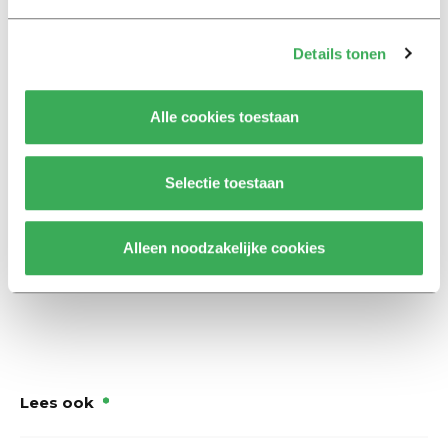
In coronatijd is het reisrecht voor veel studenten
verlengd
, gezien de studievertragingen die ze
Details tonen
misschien hebben opgelopen. Maar normaal gesproken
hebben studenten
recht
op een ‘reisproduct’ tijdens hun
Alle cookies toestaan
nominale studieduur plus één jaar. Voor een vierjarige
hbo-studie heb je dus vijf jaar recht op een ov-
studentenkaart. Voor een driejarige bachelor plus een
Selectie toestaan
tweejarige master (samen vijf jaar) krijg je zes jaar
reisrecht. Het recht vervalt sowieso als studenten hun
Alleen noodzakelijke cookies
diploma behalen of stoppen met studeren.
Lees ook