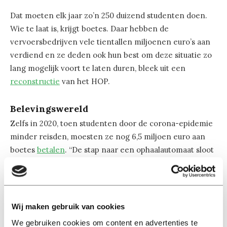
Dat moeten elk jaar zo’n 250 duizend studenten doen.
Wie te laat is, krijgt boetes. Daar hebben de
vervoersbedrijven vele tientallen miljoenen euro’s aan
verdiend en ze deden ook hun best om deze situatie zo
lang mogelijk voort te laten duren, bleek uit een
reconstructie
van het HOP.
Belevingswereld
Zelfs in 2020, toen studenten door de corona-epidemie
minder reisden, moesten ze nog 6,5 miljoen euro aan
boetes
betalen
. “De stap naar een ophaalautomaat sloot
niet goed aan bij de belevingswereld van veel
studenten, die gewend zijn dergelijke zaken online te
kunnen te regelen”, stelt het kabinet.
Wij maken gebruik van cookies
Onder druk van de Tweede Kamer kunnen studenten
We gebruiken cookies om content en advertenties te