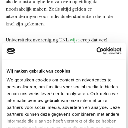
als de omstandigheden van een opleiding dat
noodzakelijk maken. Zoals altijd gelden er
uitzonderingen voor individuele studenten die in de
knel zijn gekomen.
Universiteitenvereniging UNL
wijst
erop dat veel
studenten door de coronacrisis te maken hebben met
stress en andere klachten. Een versoepeling van het
bsa kan een gedeelte van die stress wegnemen.
Wij maken gebruik van cookies
De Vereniging Hogescholen verwacht de knoop
We gebruiken cookies om content en advertenties te
volgende week door te hakken. Vorig studiejaar was het
personaliseren, om functies voor social media te bieden
hbo twee maanden sneller met de versoepeling en
en om ons websiteverkeer te analyseren. Ook delen we
vroegen de universiteiten zich af of die, gezien de
informatie over uw gebruik van onze site met onze
partners voor social media, adverteren en analyse. Deze
studievoortgang, wel nodig was.
partners kunnen deze gegevens combineren met andere
informatie die u aan ze heeft verstrekt of die ze hebben
verzameld op basis van uw gebruik van hun services.