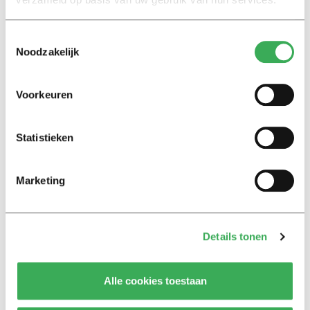
Toestemmingsselectie
Noodzakelijk
Lees ook
Voorkeuren
Interview
Statistieken
Marion Koopmans over online
bedreigingen en desinformatie:
‘Wetenschappers, kom die
Marketing
ivoren toren uit’
Achtergrond
Details tonen
Kinderen spelen de Zero
Hunger Game: ‘Ik schrok, we
kregen er een paar miljoen
Alle cookies toestaan
inwoners bij’