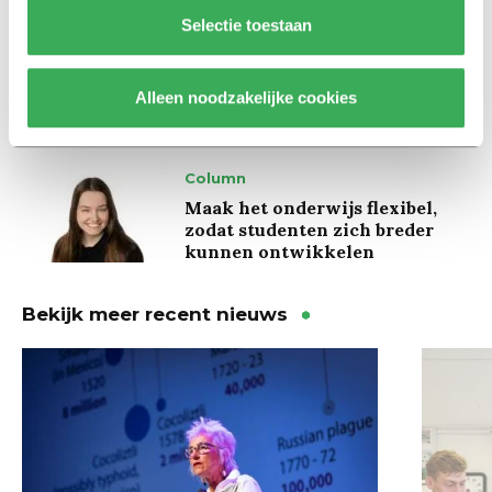
Achtergrond
Selectie toestaan
Ritalin, koffie en
slaapmiddelen: zo komen
studenten de tentamenperiode
Alleen noodzakelijke cookies
door
Column
Maak het onderwijs flexibel,
zodat studenten zich breder
kunnen ontwikkelen
Bekijk meer recent nieuws