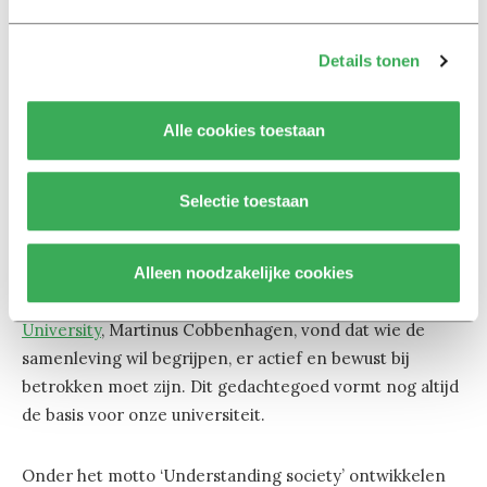
Je start idealiter op 1 oktober 2022 met werken voor
Details tonen
Tilburg University.
Deze vacature is gelijktijdig in- en extern gepubliceerd.
Alle cookies toestaan
Bij gelijke geschiktheid, gaat onze voorkeur uit naar een
interne kandidaat.
Selectie toestaan
Over Tilburg University | University Services
Alleen noodzakelijke cookies
De maatschappij dienen en die beter maken voor de
burgers. Dat is wat ons drijft. De oprichter van
Tilburg
University
, Martinus Cobbenhagen, vond dat wie de
samenleving wil begrijpen, er actief en bewust bij
betrokken moet zijn. Dit gedachtegoed vormt nog altijd
de basis voor onze universiteit.
Onder het motto ‘Understanding society’ ontwikkelen