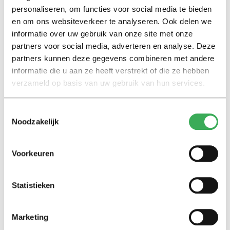
personaliseren, om functies voor social media te bieden
informatie over onze arbeidsvoorwaarden.
en om ons websiteverkeer te analyseren. Ook delen we
informatie over uw gebruik van onze site met onze
Informatie en sollicitatie
partners voor social media, adverteren en analyse. Deze
Meer informatie over de vacature kan worden
partners kunnen deze gegevens combineren met andere
verkregen bij Bart Smout
informatie die u aan ze heeft verstrekt of die ze hebben
via
b.smout@tilburguniversity.edu
.
verzameld op basis van uw gebruik van hun services.
We nodigen je uit om vóór 22 augustus 2022 te
Toestemmingsselectie
Noodzakelijk
solliciteren naar deze functie; dit kan uitsluitend
online
.
Richt je motivatiebrief aan Bart Smout (hoofdredacteur
Univers) en voeg een CV toe.
Voorkeuren
De briefselectie vindt plaats op 25 augustus 2022; kort
Statistieken
hierna ontvang je bericht van ons. De
selectiegesprekken staan gepland op 29 en 30 augustus
Marketing
2022