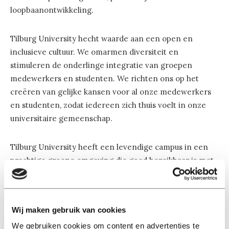
loopbaanontwikkeling.
Tilburg University hecht waarde aan een open en
inclusieve cultuur. We omarmen diversiteit en
stimuleren de onderlinge integratie van groepen
medewerkers en studenten. We richten ons op het
creëren van gelijke kansen voor al onze medewerkers
en studenten, zodat iedereen zich thuis voelt in onze
universitaire gemeenschap.
Tilburg University heeft een levendige campus in een
prachtige groene omgeving die goed bereikbaar is met
het openbaar vervoer. We zetten ons in voor een
duurzame samenleving en dagen jou uit om hieraan een
actieve bijdrage te leveren.
Wij maken gebruik van cookies
We gebruiken cookies om content en advertenties te
Kijk op
werken bij Tilburg University
voor meer