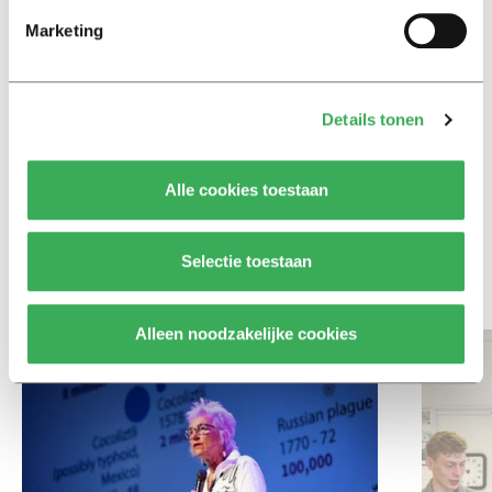
Ritalin, koffie en
Marketing
slaapmiddelen: zo komen
studenten de tentamenperiode
door
Details tonen
Column
Maak het onderwijs flexibel,
Alle cookies toestaan
zodat studenten zich breder
kunnen ontwikkelen
Selectie toestaan
Bekijk meer recent nieuws
Alleen noodzakelijke cookies