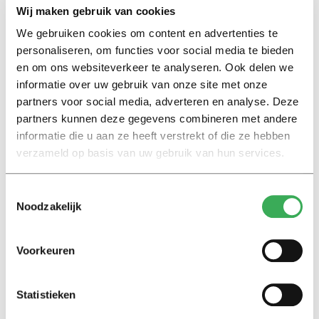
Wij maken gebruik van cookies
We gebruiken cookies om content en advertenties te
Lees ook
personaliseren, om functies voor social media te bieden
en om ons websiteverkeer te analyseren. Ook delen we
informatie over uw gebruik van onze site met onze
partners voor social media, adverteren en analyse. Deze
Interview
partners kunnen deze gegevens combineren met andere
Marion Koopmans over online
informatie die u aan ze heeft verstrekt of die ze hebben
bedreigingen en desinformatie:
verzameld op basis van uw gebruik van hun services.
‘Wetenschappers, kom die
ivoren toren uit’
Toestemmingsselectie
Noodzakelijk
Achtergrond
Kinderen spelen de Zero
Hunger Game: ‘Ik schrok, we
Voorkeuren
kregen er een paar miljoen
inwoners bij’
Statistieken
Achtergrond