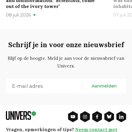
and disinformation: ‘Scientists, come
was sho
out of the ivory tower’
inhabit
08 juli 2026
07 juli 2
Schrijf je in voor onze nieuwsbrief
Blijf op de hoogte. Meld je aan voor de nieuwsbrief van
Univers.
Aanmelden
Vragen, opmerkingen of tips?
Neem contact met