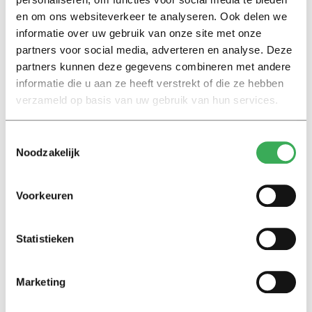
Interview
en om ons websiteverkeer te analyseren. Ook delen we
Marion Koopmans over online
informatie over uw gebruik van onze site met onze
bedreigingen en desinformatie:
partners voor social media, adverteren en analyse. Deze
‘Wetenschappers, kom die
partners kunnen deze gegevens combineren met andere
ivoren toren uit’
informatie die u aan ze heeft verstrekt of die ze hebben
verzameld op basis van uw gebruik van hun services.
Achtergrond
Kinderen spelen de Zero
Toestemmingsselectie
Hunger Game: ‘Ik schrok, we
Noodzakelijk
kregen er een paar miljoen
inwoners bij’
Voorkeuren
Achtergrond
Ritalin, koffie en
Statistieken
slaapmiddelen: zo komen
studenten de tentamenperiode
door
Marketing