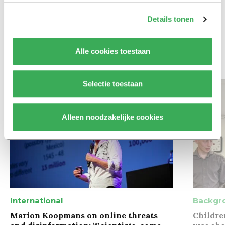
Column
Maak het onderwijs flexibel,
Details tonen
zodat studenten zich breder
kunnen ontwikkelen
Alle cookies toestaan
Bekijk meer recent nieuws
Selectie toestaan
Alleen noodzakelijke cookies
International
Backgr
Marion Koopmans on online threats
Childre