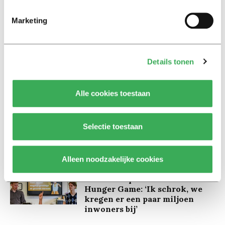
Marketing
Lees ook
Details tonen
Interview
Alle cookies toestaan
Marion Koopmans over online
bedreigingen en desinformatie:
‘Wetenschappers, kom die
Selectie toestaan
ivoren toren uit’
Alleen noodzakelijke cookies
Achtergrond
Kinderen spelen de Zero
Hunger Game: ‘Ik schrok, we
kregen er een paar miljoen
inwoners bij’