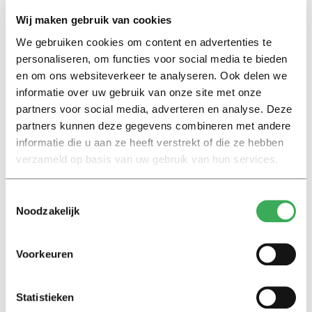
Wij maken gebruik van cookies
Eerder kregen de demonstranten een andere
We gebruiken cookies om content en advertenties te
boodschap te horen. De universiteit vertelde hen dat de
personaliseren, om functies voor social media te bieden
adviescommissie eind juni het College van Bestuur
en om ons websiteverkeer te analyseren. Ook delen we
adviseert over de samenwerkingsverbanden. Volgens
informatie over uw gebruik van onze site met onze
Jägers heeft de adviescommissie zelf nooit over deze
partners voor social media, adverteren en analyse. Deze
datum gesproken: ‘De commissie werkt onafhankelijk en
partners kunnen deze gegevens combineren met andere
bepaalt eigen werkwijze en tempo.’
informatie die u aan ze heeft verstrekt of die ze hebben
verzameld op basis van uw gebruik van hun services.
Zomerreces
Jägers benadrukt dat dit proces niet lang zal duren en
Toestemmingsselectie
Noodzakelijk
dat er snel, maar zorgvuldig, gewerkt wordt: ‘Wij
verwachten kort na het zomerreces een nieuwe update
te kunnen geven over de tijdlijn. Gedurende de zomer
Voorkeuren
werken wij natuurlijk wel door aan onze opdracht.’
Statistieken