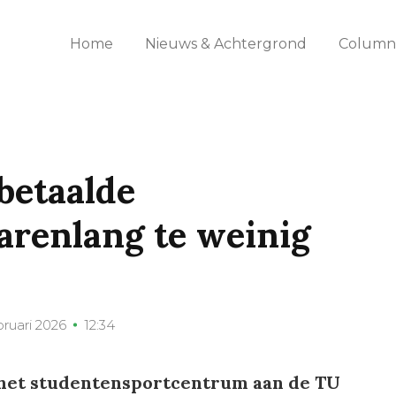
Home
Nieuws & Achtergrond
Columns
betaalde
renlang te weinig
bruari 2026
12:34
het studentensportcentrum aan de TU