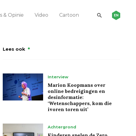
 & Opinie
Video
Cartoon
EN
Lees ook
Interview
Marion Koopmans over
online bedreigingen en
desinformatie:
‘Wetenschappers, kom die
ivoren toren uit’
Achtergrond
Kinderen spelen de Zero