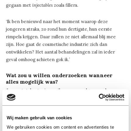
gegaan met
injectables
zoals fillers.
‘Ik ben benieuwd naar het moment waarop deze
jongeren straks, zo rond hun dertigste, hun eerste
rimpels krijgen. Daar zullen ze niet allemaal blij mee
zijn. Hoe gaat de cosmetische industrie zich dan
ontwikkelen? Het aantal behandelingen zal in ieder
geval omhoog schieten gok ik.’
Wat zou u willen onderzoeken wanneer
alles mogelijk was?
‘In een totale utopie zou ik mensen volgen van hun pre-
adolescentie tot hun laatste levensjaren. En dan kijken
hoe hun lichaamsbeeld door de jaren heen is veranderd
en wanneer ze met welke schoonheidspraktijken bezig
Wij maken gebruik van cookies
zijn geweest. Meer specifiek: of, hoe en wanneer ze met
We gebruiken cookies om content en advertenties te
cosmetische ingrepen in contact komen, welke ze wel