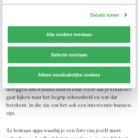
juist minder mooi voelen? Of bijvoorbeeld vlak na een
Details tonen
cosmetische ingreep? Dan kun je aan de hand van die
foto’s met ze in gesprek gaan.’
Alle cookies toestaan
Wat zou dat opleveren?
‘Dan zouden we een preciezer beeld krijgen van wat
Selectie toestaan
hun idee van schoonheid en maakbaarheid is. Wat het
voor hen betekent en hoe zich dat vertaalt naar hun
zelfbeeld, naar hun zelfvertrouwen, enzovoorts. En
Alleen noodzakelijke cookies
überhaupt: reflecteren op je eigen foto’s en dat
uitleggen aan iemand anders leidt ertoe dat je kritischer
gaat kijken naar het begrip schoonheid en wat dat
betekent. In die zin zou het ook een interventie kunnen
zijn.
‘Er bestaan apps waarbij je een foto van jezelf moet