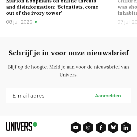
Marion Koopmans on online threats
Childre
and disinformation: ‘Scientists, come
was sho
out of the ivory tower’
inhabit
08 juli 2026
07 juli 2
Schrijf je in voor onze nieuwsbrief
Blijf op de hoogte. Meld je aan voor de nieuwsbrief van
Univers.
Aanmelden