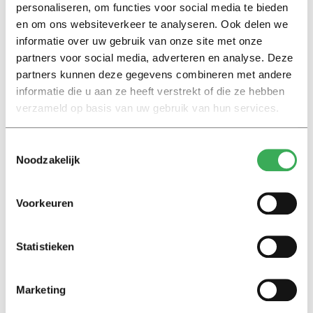
personaliseren, om functies voor social media te bieden
of niet ondergaan, hoe intensief ze met hun uiterlijk
en om ons websiteverkeer te analyseren. Ook delen we
bezig zijn. Een longitudinale studie bij een zo divers
informatie over uw gebruik van onze site met onze
mogelijke groep, dat zou ik fantastisch vinden.
partners voor social media, adverteren en analyse. Deze
partners kunnen deze gegevens combineren met andere
‘Maar dat is duur, natuurlijk. En binnen de wetenschap
informatie die u aan ze heeft verstrekt of die ze hebben
draait het toch ook vaak om snel resultaat. Dat kun je
verzameld op basis van uw gebruik van hun services.
misschien omzeilen door om de paar jaar een
meetmoment in te plannen.’
Toestemmingsselectie
Noodzakelijk
U ziet het voor zich?
‘Nou ja, je kunt mensen in principe blijven volgen. Dus
Voorkeuren
dan gaat het puur om
funding
.’
Statistieken
En verder?
‘Ik zou meer met creatieve methodes willen doen. We
Marketing
laten mensen zichzelf nu al tekenen, maar wat als ze
zichzelf zouden fotograferen wanneer ze zich mooi of