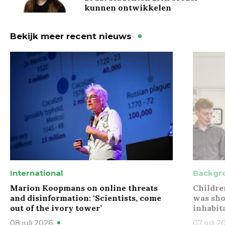
kunnen ontwikkelen
Bekijk meer recent nieuws
International
Backgr
Marion Koopmans on online threats
Childre
and disinformation: ‘Scientists, come
was sho
out of the ivory tower’
inhabit
08 juli 2026
07 juli 2