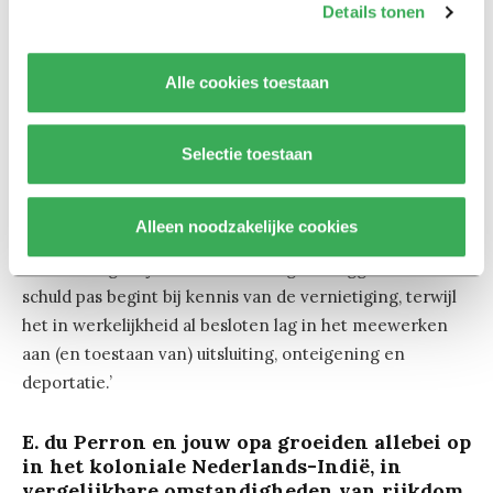
collaboratie met de Duitse bezetter konden, onder het
Details tonen
toeziend oog van velen, mensen uit hun huizen worden
gehaald. Hun bezittingen werden afgepakt en zij
Alle cookies toestaan
werden op transport gesteld.
‘Zelfs als iemand het exacte eindpunt van die
Selectie toestaan
transporten niet kende, was er al meer dan genoeg
zichtbaar om te begrijpen dat hier iets fundamenteel
Alleen noodzakelijke cookies
misging. In dat licht is die vraag – wist hij van Auschwitz
of niet – eigenlijk een kindervraag. Ze suggereert dat
schuld pas begint bij kennis van de vernietiging, terwijl
het in werkelijkheid al besloten lag in het meewerken
aan (en toestaan van) uitsluiting, onteigening en
deportatie.’
E. du Perron en jouw opa groeiden allebei op
in het koloniale Nederlands-Indië, in
vergelijkbare omstandigheden van rijkdom