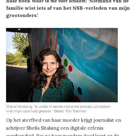
haar boek
Waar ik me voor schaam
: ‘
Niemand van de
familie wist iets af van het NSB-verleden van mijn
grootouders.
‘
Sheila Sitalsing: ‘Ik wilde in eerste instantie precies uitzoeken
wat mijn opa had gedaan.’ Beeld: Ton Toemen
Op het sterfbed van haar moeder krijgt journalist en
schrijver Sheila Sitalsing een digitale erfenis
overhandigd. Pas na haar moeders dood leest ze de