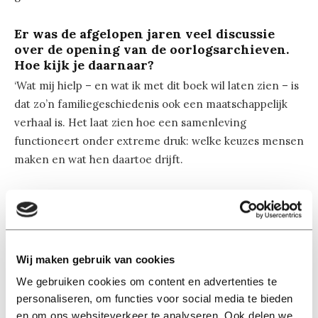
Er was de afgelopen jaren veel discussie
over de opening van de oorlogsarchieven.
Hoe kijk je daarnaar?
‘Wat mij hielp – en wat ik met dit boek wil laten zien – is
dat zo’n familiegeschiedenis ook een maatschappelijk
verhaal is. Het laat zien hoe een samenleving
functioneert onder extreme druk: welke keuzes mensen
maken en wat hen daartoe drijft.
‘Bovendien gaat het dossier in het Nationaal Archief van
mijn opa niet alleen over hem, maar ook over de
mensen die door zijn handelen zijn getroffen. De
nazaten van die slachtoffers hebben recht op inzicht in
Wij maken gebruik van cookies
wat er is gebeurd. Daarom vind ik niet dat nazaten van
We gebruiken cookies om content en advertenties te
‘foute’ Nederlanders mogen bepalen wie toegang krijgt
personaliseren, om functies voor social media te bieden
tot die geschiedenis.’
en om ons websiteverkeer te analyseren. Ook delen we