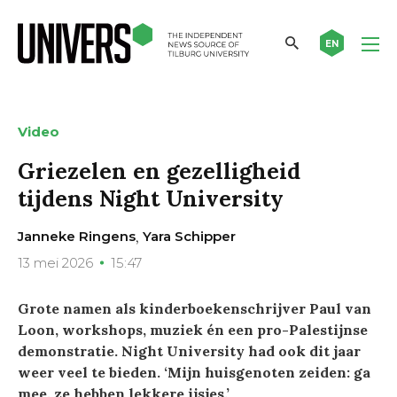
EN
Video
Griezelen en gezelligheid
tijdens Night University
,
Janneke Ringens
Yara Schipper
13 mei 2026
15:47
Grote namen als kinderboekenschrijver Paul van
Loon, workshops, muziek én een pro-Palestijnse
demonstratie. Night University had ook dit jaar
weer veel te bieden. ‘Mijn huisgenoten zeiden: ga
mee, ze hebben lekkere ijsjes.’