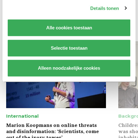
Maak het onderwijs flexibel,
zodat studenten zich breder
Details tonen
kunnen ontwikkelen
Alle cookies toestaan
Bekijk meer recent nieuws
Selectie toestaan
Alleen noodzakelijke cookies
International
Backgr
Marion Koopmans on online threats
Childre
and disinformation: ‘Scientists, come
was sho
out of the ivory tower’
inhabit