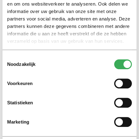
en om ons websiteverkeer te analyseren. Ook delen we
Marion Koopmans over online
informatie over uw gebruik van onze site met onze
bedreigingen en desinformatie:
‘Wetenschappers, kom die
partners voor social media, adverteren en analyse. Deze
ivoren toren uit’
partners kunnen deze gegevens combineren met andere
informatie die u aan ze heeft verstrekt of die ze hebben
verzameld op basis van uw gebruik van hun services.
Achtergrond
Kinderen spelen de Zero
Hunger Game: ‘Ik schrok, we
Toestemmingsselectie
kregen er een paar miljoen
Noodzakelijk
inwoners bij’
Voorkeuren
Achtergrond
Ritalin, koffie en
slaapmiddelen: zo komen
Statistieken
studenten de tentamenperiode
door
Marketing
Column