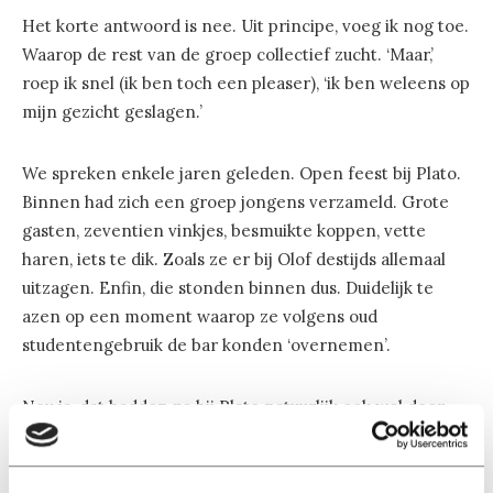
Het korte antwoord is nee. Uit principe, voeg ik nog toe.
Waarop de rest van de groep collectief zucht. ‘Maar,’
roep ik snel (ik ben toch een pleaser), ‘ik ben weleens op
mijn gezicht geslagen.’
We spreken enkele jaren geleden. Open feest bij Plato.
Binnen had zich een groep jongens verzameld. Grote
gasten, zeventien vinkjes, besmuikte koppen, vette
haren, iets te dik. Zoals ze er bij Olof destijds allemaal
uitzagen. Enfin, die stonden binnen dus. Duidelijk te
azen op een moment waarop ze volgens oud
studentengebruik de bar konden ‘overnemen’.
Nou ja, dat hadden ze bij Plato natuurlijk ook wel door.
Dus die zetten daar een paar van dezelfde types
tegenover. Toevalligerwijs stond ik daar ook in de buurt.
‘Jij was ook groot en dik natuurlijk.’
Op een gegeven