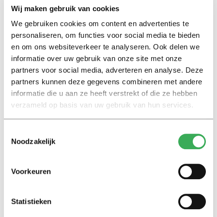
Wij maken gebruik van cookies
moment, vervolg ik onverstoorbaar, zie ik iemand een
We gebruiken cookies om content en advertenties te
biertje strepen richting de dj-booth. Ik verhaal halen.
personaliseren, om functies voor social media te bieden
Man draait zich om. Is het precies die ork uit Lord of the
en om ons websiteverkeer te analyseren. Ook delen we
Rings die naar Harvey Weinstein gemodelleerd is. Nou
informatie over uw gebruik van onze site met onze
ja Harvey, misselijk type, haalt ineens vol uit naar mijn
partners voor social media, adverteren en analyse. Deze
gezicht. Waarop mijn bril pardoes van mijn gezicht
partners kunnen deze gegevens combineren met andere
vliegt.
informatie die u aan ze heeft verstrekt of die ze hebben
verzameld op basis van uw gebruik van hun services.
Heel gedoe natuurlijk, ik op handen en voeten die bril
zoeken. Rondom mij de slag om Minas Tirith.
Toestemmingsselectie
Uiteindelijk vond iemand in een oranje shirt mijn bril,
Noodzakelijk
heeft EHBO’er Wim een dozijn watten in mijn neus
gestopt en kon ik mijn moeder appen hoe je
Voorkeuren
bloedvlekken uit je kleren krijgt.
Statistieken
Dag erna. College, wat denk je, zit Gothmog gewoon