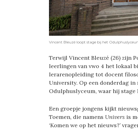
Vincent Bleuzé loopt stage bij het Odulphuslyceu
Terwijl Vincent Bleuzé (26) zijn 
leerlingen van vwo 4 het lokaal 
lerarenopleiding tot docent filoso
University. Op een donderdag in m
Odulphuslyceum, waar hij stage 
Een groepje jongens kijkt nieuwsg
Toemen, die namens
Univers
is m
‘Komen we op het nieuws?’ vragen