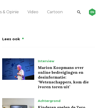
 & Opinie
Video
Cartoon
EN
Lees ook
Interview
Marion Koopmans over
online bedreigingen en
desinformatie:
‘Wetenschappers, kom die
ivoren toren uit’
Achtergrond
Kinderen spelen de Zero