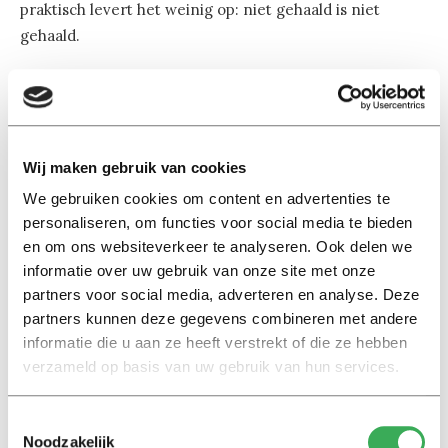
praktisch levert het weinig op: niet gehaald is niet
gehaald.
Misschien is dat wel de kern. Je kunt theoretisch nog zo
scherp redeneren, maar het echte leven volgt
eenvoudigere regels.
Wij maken gebruik van cookies
Ooit was ik toeschouwer bij een voetbalwedstrijd van
We gebruiken cookies om content en advertenties te
personaliseren, om functies voor social media te bieden
TSVV Merlijn. Na wat gewissel stonden er ineens twaalf
en om ons websiteverkeer te analyseren. Ook delen we
spelers op het veld. Tellen tot elf, een fatsoenlijke
informatie over uw gebruik van onze site met onze
opstelling maken: dat lukte de voetballende studenten
partners voor social media, adverteren en analyse. Deze
even niet. De tegenstander merkte het op, de
partners kunnen deze gegevens combineren met andere
toeschouwers lagen dubbel van het lachen. Zo slim,
informatie die u aan ze heeft verstrekt of die ze hebben
maar niet eens tot elf kunnen tellen. Zie hier nog een
verzameld op basis van uw gebruik van hun services.
overeenkomst met de hoogleraar.
Toestemmingsselectie
Studenten leren dat meestal vanzelf. Ze krijgen
Noodzakelijk