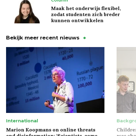
Column
Maak het onderwijs flexibel,
zodat studenten zich breder
kunnen ontwikkelen
Bekijk meer recent nieuws
International
Backgr
Marion Koopmans on online threats
Childre
and disinformation: ‘Scientists, come
was sho