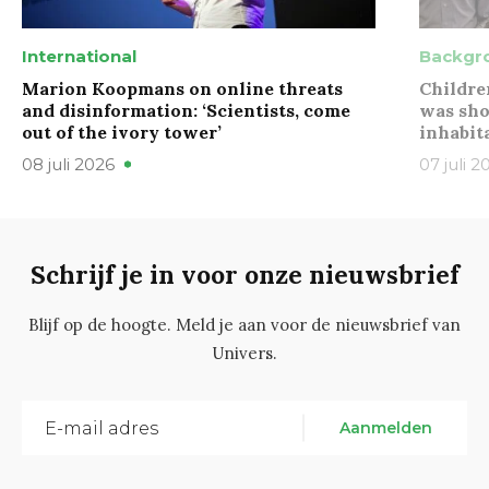
International
Backgr
Marion Koopmans on online threats
Childre
and disinformation: ‘Scientists, come
was sho
out of the ivory tower’
inhabit
08 juli 2026
07 juli 2
Schrijf je in voor onze nieuwsbrief
Blijf op de hoogte. Meld je aan voor de nieuwsbrief van
Univers.
Aanmelden