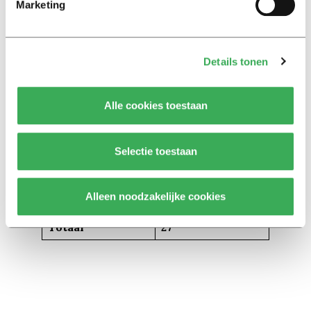
Marketing
VU Medisch
1
Centrum
Radboud UMC
1
Details tonen
IMEC Nederland
1
Ministerie van
Alle cookies toestaan
OCW/ Rijksdienst
1
voor het Cultureel
Erfgoed
Selectie toestaan
Prinses Maxima
Centrum voor
1
Alleen noodzakelijke cookies
Kinderoncologie
Totaal
27