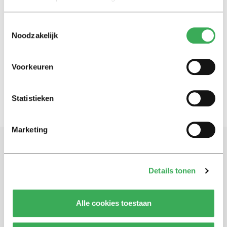
Toestemmingsselectie
Old School
Noodzakelijk
Praise for the value of an
enclosed garden
14 december 2021
Voorkeuren
Statistieken
Marketing
Schrijf je in voor onze nieuwsbrief
Details tonen
Blijf op de hoogte. Meld je aan voor de nieuwsbrief van
Univers.
Alle cookies toestaan
Aanmelden