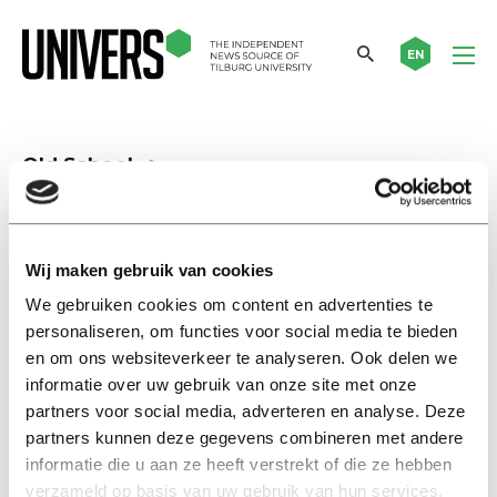
EN
Old School
Old School
Johan de Vries and the
Wij maken gebruik van cookies
historiography of the
We gebruiken cookies om content en advertenties te
university
personaliseren, om functies voor social media te bieden
10 mei 2022
en om ons websiteverkeer te analyseren. Ook delen we
informatie over uw gebruik van onze site met onze
Old School
partners voor social media, adverteren en analyse. Deze
Fifty years of Psychology:
partners kunnen deze gegevens combineren met andere
pioneering spirit and resilience
informatie die u aan ze heeft verstrekt of die ze hebben
04 mei 2022
verzameld op basis van uw gebruik van hun services.