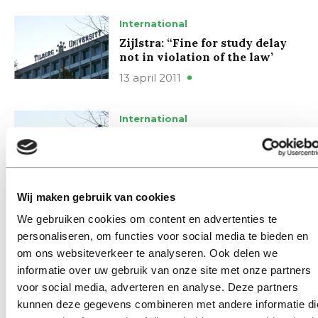
International
Zijlstra: “Fine for study delay
not in violation of the law’
13 april 2011
International
Student Rugby Club Tarantula
promoted to third class
13 april 2011
Wij maken gebruik van cookies
International
We gebruiken cookies om content en advertenties te
Review: Roger Waters – no
personaliseren, om functies voor social media te bieden en
education
om ons websiteverkeer te analyseren. Ook delen we
12 april 2011
informatie over uw gebruik van onze site met onze partners
voor social media, adverteren en analyse. Deze partners
kunnen deze gegevens combineren met andere informatie di
International