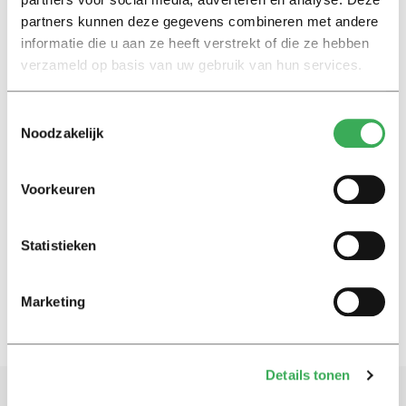
01 november 2018
partners kunnen deze gegevens combineren met andere
informatie die u aan ze heeft verstrekt of die ze hebben
Nieuws
verzameld op basis van uw gebruik van hun services.
Een beetje emotionele chantage
houdt mensen aan het sporten
Toestemmingsselectie
16 februari 2018
Noodzakelijk
Nieuws
Voorkeuren
Bewegen voor
universiteitsdiploma
Statistieken
09 februari 2016
Marketing
Details tonen