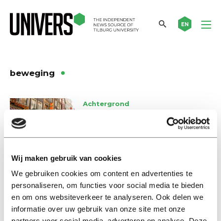
EN
beweging
Achtergrond
Jantine Schuit: “Overal word je
verleid om ongezonde keuzes te
maken”
10 januari 2019
Wij maken gebruik van cookies
We gebruiken cookies om content en advertenties te
Nieuws
personaliseren, om functies voor social media te bieden
Vitaliteitsprogramma Tilburg
en om ons websiteverkeer te analyseren. Ook delen we
University genomineerd voor
informatie over uw gebruik van onze site met onze
ENAS-award
partners voor social media, adverteren en analyse. Deze