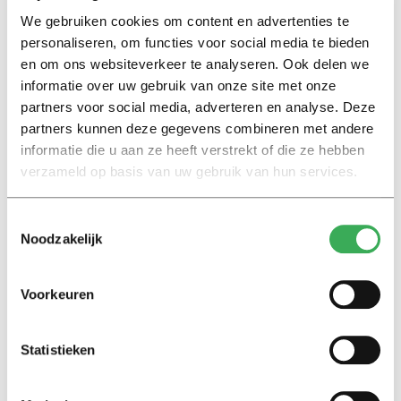
We gebruiken cookies om content en advertenties te
personaliseren, om functies voor social media te bieden
Column
en om ons websiteverkeer te analyseren. Ook delen we
On two wheels
informatie over uw gebruik van onze site met onze
02 mei 2017
partners voor social media, adverteren en analyse. Deze
partners kunnen deze gegevens combineren met andere
informatie die u aan ze heeft verstrekt of die ze hebben
International
verzameld op basis van uw gebruik van hun services.
In need of a temporary bike?
Try an OV-fiets.
Toestemmingsselectie
16 februari 2017
Noodzakelijk
International
Voorkeuren
Creative ways to combat bike
theft
03 september 2015
Statistieken
International