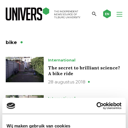
EN
bike
International
The secret to brilliant science?
A bike ride
28 augustus 2018
International
Swapfiets: the convenience of
your own bike, without the
worries
17 augustus 2017
Wij maken gebruik van cookies