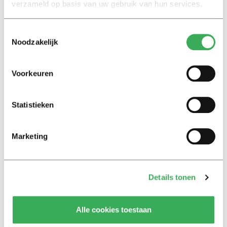
07 februari 2023
verzameld op basis van uw gebruik van hun services.
Toestemmingsselectie
Nieuws
Noodzakelijk
‘Universiteiten zijn te
afhankelijk van commerciële
uitgevers’
Voorkeuren
31 januari 2023
Statistieken
Nieuws
‘Universiteiten moeten ict en
data weer in eigen hand nemen’
Marketing
14 januari 2022
Details tonen
International
“Coronavirus tracking apps
endanger more than privacy”
Alle cookies toestaan
16 april 2020