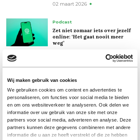
02 maart 2026
Podcast
Zet niet zomaar iets over jezelf
online: ‘Het gaat nooit meer
weg’
07 januari 2026
Column
De spreekkamer van de
Wij maken gebruik van cookies
psycholoog is niet langer een
We gebruiken cookies om content en advertenties te
veilige ruimte
personaliseren, om functies voor social media te bieden
25 oktober 2023
en om ons websiteverkeer te analyseren. Ook delen we
informatie over uw gebruik van onze site met onze
News
partners voor social media, adverteren en analyse. Deze
‘Universities are too dependent
partners kunnen deze gegevens combineren met andere
on commercial publishers’
informatie die u aan ze heeft verstrekt of die ze hebben