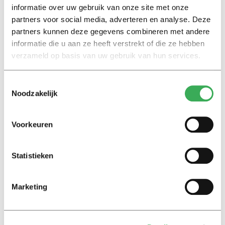
informatie over uw gebruik van onze site met onze
Kijk
partners voor social media, adverteren en analyse. Deze
Goal! Tilburgse dispuutshuizen
partners kunnen deze gegevens combineren met andere
kleuren oranje
informatie die u aan ze heeft verstrekt of die ze hebben
21 juni 2021
verzameld op basis van uw gebruik van hun services.
Achtergrond
Toestemmingsselectie
Op bezoek bij Vriendenclub
Noodzakelijk
S.O.S
17 oktober 2017
Voorkeuren
Achtergrond
Statistieken
Van feut tot sjaars
12 oktober 2017
Marketing