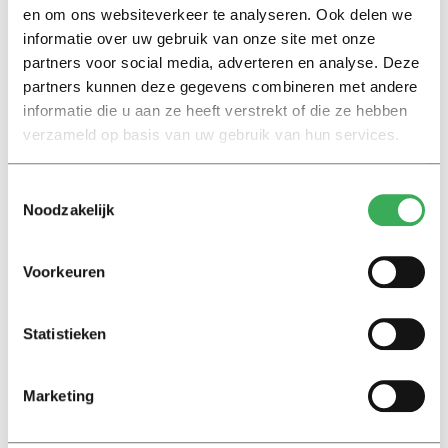
18 februari 2020
en om ons websiteverkeer te analyseren. Ook delen we
informatie over uw gebruik van onze site met onze
partners voor social media, adverteren en analyse. Deze
Nieuws
partners kunnen deze gegevens combineren met andere
Gebouw Goossens tijdelijk
informatie die u aan ze heeft verstrekt of die ze hebben
zonder ingang
verzameld op basis van uw gebruik van hun services.
18 oktober 2016
Toestemmingsselectie
Noodzakelijk
Nieuws
Gebouw G ontruimd
18 maart 2015
Voorkeuren
Nieuws
Statistieken
Kleine hoeveelheid asbest
gevonden op de campus
Marketing
22 augustus 2014