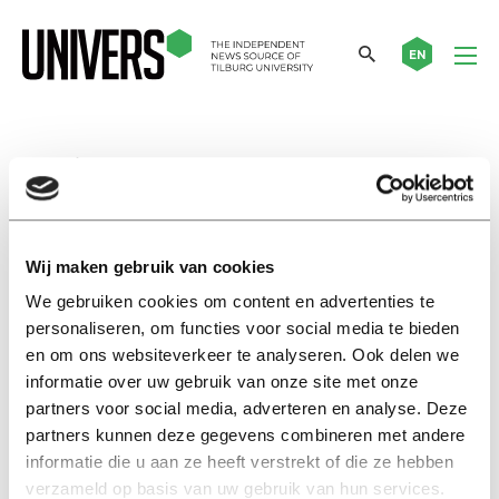
EN
Kermis
Nieuws
Wij maken gebruik van cookies
Dit gebeurde er deze zomer
We gebruiken cookies om content en advertenties te
16 augustus 2022
personaliseren, om functies voor social media te bieden
en om ons websiteverkeer te analyseren. Ook delen we
Opmerkelijk
informatie over uw gebruik van onze site met onze
UvA-wetenschappers vinden
partners voor social media, adverteren en analyse. Deze
onderbuikgevoelens op de
partners kunnen deze gegevens combineren met andere
Tilburgse kermis
informatie die u aan ze heeft verstrekt of die ze hebben
18 september 2020
verzameld op basis van uw gebruik van hun services.