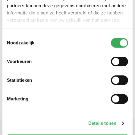
partners kunnen deze gegevens combineren met andere
Nieuws
informatie die u aan ze heeft verstrekt of die ze hebben
Hoogleraar Eijffinger komt met
verzameld op basis van uw gebruik van hun services.
eigen app
22 april 2015
Toestemmingsselectie
Noodzakelijk
Nieuws
UvT-mediatoppers van 2012
Voorkeuren
21 januari 2013
Statistieken
2
1
Marketing
Details tonen
Schrijf je in voor onze nieuwsbrief