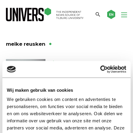
EN
meike reusken
Nieuws
Vier Tilburgse wetenschappers
dingen mee naar de Klokhuis
Wetenschapsprijs
Wij maken gebruik van cookies
26 januari 2023
We gebruiken cookies om content en advertenties te
personaliseren, om functies voor social media te bieden
Poverty in the Netherlands
en om ons websiteverkeer te analyseren. Ook delen we
PhD researcher Meike helps
informatie over uw gebruik van onze site met onze
food banks: ‘I hope that in the
future food banks will be less
partners voor social media, adverteren en analyse. Deze