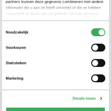
about poverty and more about
partners kunnen deze gegevens combineren met andere
food waste’
informatie die u aan ze heeft verstrekt of die ze hebben
22 december 2021
verzameld op basis van uw gebruik van hun services.
Toestemmingsselectie
Armoede in Nederland
Noodzakelijk
Promovenda Meike helpt
voedselbanken: ‘Ik hoop dat
voedselbanken in de toekomst
Voorkeuren
minder gaan over armoede en
meer over voedselverspilling’
22 december 2021
Statistieken
Marketing
Details tonen
Schrijf je in voor onze nieuwsbrief