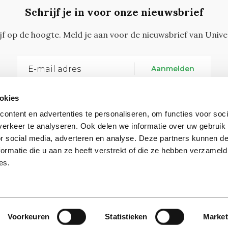
Schrijf je in voor onze nieuwsbrief
ijf op de hoogte. Meld je aan voor de nieuwsbrief van Unive
Aanmelden
okies
ontent en advertenties te personaliseren, om functies voor soci
erkeer te analyseren. Ook delen we informatie over uw gebruik
or social media, adverteren en analyse. Deze partners kunnen 
ormatie die u aan ze heeft verstrekt of die ze hebben verzameld
Vragen, opmerkingen of tips?
Neem contact met on
es.
Contact
Voorkeuren
Statistieken
Market