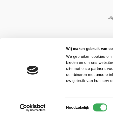
Bl
Wij maken gebruik van co
We gebruiken cookies om c
bieden en om ons websitev
site met onze partners vo
combineren met andere inf
uw gebruik van hun servic
Toestemmingsselectie
© 2026 -
Over ons
Disclaimer
Adverteren
Werken bij
Noodzakelijk