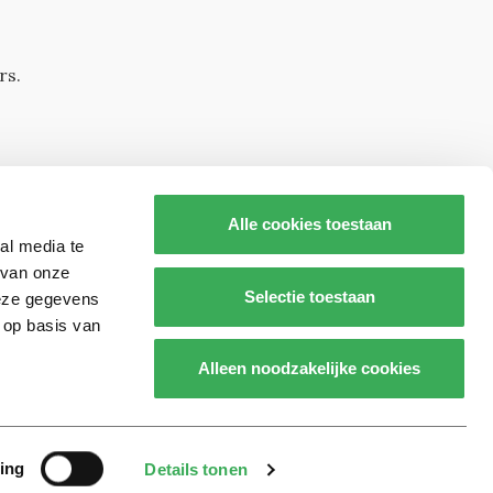
rs.
Alle cookies toestaan
al media te
 van onze
Selectie toestaan
deze gegevens
 op basis van
s op
Alleen noodzakelijke cookies
Realisatie door:
2manydots
ing
Details tonen