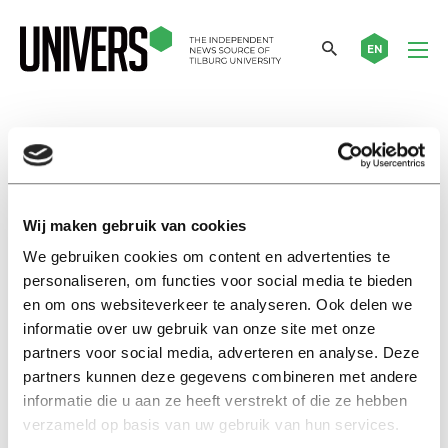
EN
muizen
Column
Wij maken gebruik van cookies
Miezemuizen in de raad
We gebruiken cookies om content en advertenties te
22 juni 2023
personaliseren, om functies voor social media te bieden
en om ons websiteverkeer te analyseren. Ook delen we
informatie over uw gebruik van onze site met onze
Nieuws
partners voor social media, adverteren en analyse. Deze
In Prisma moeten de ramen
partners kunnen deze gegevens combineren met andere
dicht en de luchtreinigers aan
informatie die u aan ze heeft verstrekt of die ze hebben
30 mei 2018
verzameld op basis van uw gebruik van hun services.