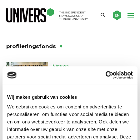
EN
profileringsfonds
Nieuws
Studentenfracties niet akkoord
met nieuw profileringsfonds
11 april 2024
Wij maken gebruik van cookies
We gebruiken cookies om content en advertenties te
Nieuws
personaliseren, om functies voor social media te bieden
Geld voor studievertraging?
Wacht niet te lang!
en om ons websiteverkeer te analyseren. Ook delen we
informatie over uw gebruik van onze site met onze
20 april 2020
partners voor social media, adverteren en analyse. Deze