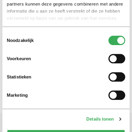
partners kunnen deze gegevens combineren met andere
Nieuws
informatie die u aan ze heeft verstrekt of die ze hebben
SAM brengt profileringsfonds
verzameld op basis van uw gebruik van hun services.
terug naar 290 euro
20 februari 2017
Toestemmingsselectie
Noodzakelijk
Nieuws
TiU-student krijgt op drie na
Voorkeuren
hoogste bedrag bij staken
studie
24 mei 2016
Statistieken
Marketing
Details tonen
Schrijf je in voor onze nieuwsbrief