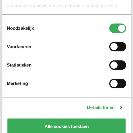
studenten
verzameld op basis van uw gebruik van hun services.
01 februari 2023
Toestemmingsselectie
Noodzakelijk
Opinie
‘Startersbeurs’ van Dijkgraaf
leidt tot tweedeling onder
Voorkeuren
wetenschappelijk personeel
06 september 2022
Statistieken
Column
Marketing
Uit hun voegen
23 juni 2022
Details tonen
Nieuws
Kabinet verdeelt miljarden voor
hoger onderwijs en onderzoek
Alle cookies toestaan