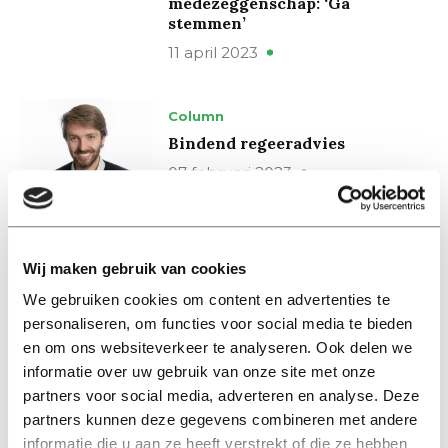
medezeggenschap: ‘Ga
stemmen’
11 april 2023
Column
Bindend regeeradvies
07 februari 2023
Nieuws
Tweede Kamer: Loten mag,
Wij maken gebruik van cookies
maar zwakke studenten
We gebruiken cookies om content en advertenties te
uitsluiten ook
personaliseren, om functies voor social media te bieden
01 februari 2023
en om ons websiteverkeer te analyseren. Ook delen we
informatie over uw gebruik van onze site met onze
Nieuws
partners voor social media, adverteren en analyse. Deze
Minister wil meer invloed op
partners kunnen deze gegevens combineren met andere
instroom buitenlandse
informatie die u aan ze heeft verstrekt of die ze hebben