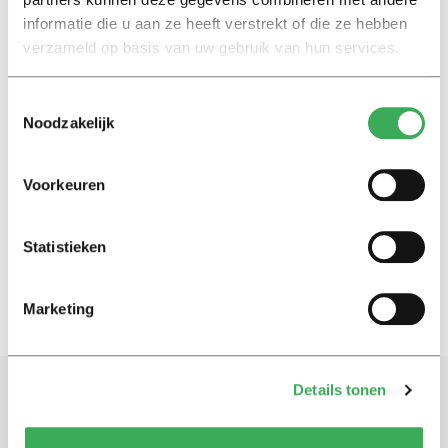
informatie die u aan ze heeft verstrekt of die ze hebben
Nieuws
verzameld op basis van uw gebruik van hun services.
Volleyballen in je
carnavalspèkske
Toestemmingsselectie
05 februari 2016
Noodzakelijk
Nieuws
Voorkeuren
Volleyballend de kerstdagen in
24 december 2015
Statistieken
Marketing
Details tonen
Schrijf je in voor onze nieuwsbrief