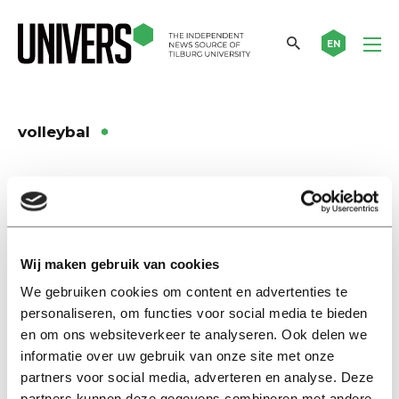
EN
volleybal
Nieuws
Beachtoernooi TiU (met
actiefoto’s!)
17 mei 2017
Wij maken gebruik van cookies
We gebruiken cookies om content en advertenties te
Nieuws
personaliseren, om functies voor social media te bieden
Kerstvolleybaltoernooi zonder
en om ons websiteverkeer te analyseren. Ook delen we
kerst
informatie over uw gebruik van onze site met onze
22 december 2016
partners voor social media, adverteren en analyse. Deze
partners kunnen deze gegevens combineren met andere